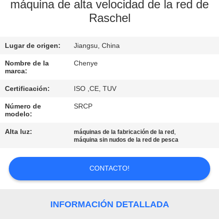
máquina de alta velocidad de la red de
Raschel
CONTROL
DE
Lugar de origen:
Jiangsu, China
CALIDAD
Nombre de la
Chenye
marca:
CONTÁCTENOS
Certificación:
ISO ,CE, TUV
Número de
SRCP
SOLICITAR
modelo:
UNA
Alta luz:
,
máquinas de la fabricación de la red
máquina sin nudos de la red de pesca
COTIZACIÓN
CONTACTO!
MAPA
DEL
INFORMACIÓN DETALLADA
SITIO