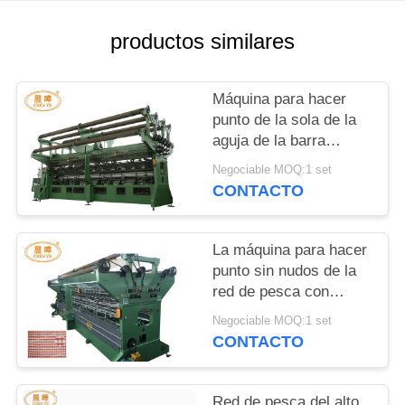
POLÍTICA
productos similares
DE
PRIVACIDAD
Máquina para hacer
punto de la sola de la
aguja de la barra
deformación de
Negociable MOQ:1 set
Raschel para la
CONTACTO
fabricación sin nudos
de la red
La máquina para hacer
punto sin nudos de la
red de pesca con
hilado negativo dejó
Negociable MOQ:1 set
apagado el sistema
CONTACTO
Red de pesca del alto