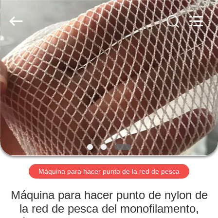
2025
Changzhou
Chenye
Warp
Knitting
Machinery
Co.,
Ltd.
INICIO
Leave
Messages.
All
Rights
Reserved.
PRODUCTOS
SOBRE
NOSOTROS
VISITA
A
Máquina para hacer punto de la red de pesca
LA
Máquina para hacer punto de nylon de
FÁBRICA
la red de pesca del monofilamento,