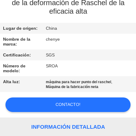
de la deformación de Raschel de la
eficacia alta
CONTROL
DE
Lugar de origen:
China
CALIDAD
Nombre de la
chenye
marca:
CONTÁCTENOS
Certificación:
SGS
Número de
SROA
SOLICITAR
modelo:
UNA
Alta luz:
,
máquina para hacer punto del raschel
Máquina de la fabricación neta
COTIZACIÓN
CONTACTO!
MAPA
DEL
INFORMACIÓN DETALLADA
SITIO