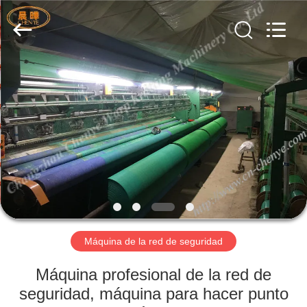
2025
Changzhou
Chenye
Warp
Knitting
Machinery
Co.,
Ltd.
INICIO
Leave
Messages.
All
Rights
Reserved.
PRODUCTOS
SOBRE
NOSOTROS
VISITA
A
Máquina de la red de seguridad
LA
Máquina profesional de la red de
FÁBRICA
seguridad, máquina para hacer punto