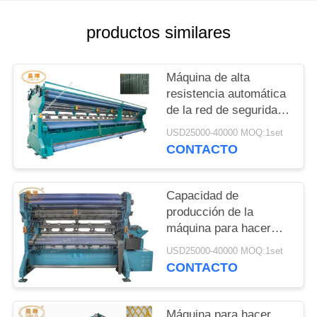
POLÍTICA
productos similares
DE
PRIVACIDAD
Máquina de alta
resistencia automática
de la red de seguridad
para la protección de la
USD25000-40000 MOQ:1set
caída de la
CONTACTO
construcción
Capacidad de
producción de la
máquina para hacer
punto de la red de
USD25000-40000 MOQ:1set
seguridad de
CONTACTO
construcción 300 - 400
kilogramos/día
Máquina para hacer