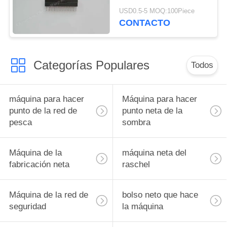
deformación del
USD0.5-5 MOQ:100Piece
metal/durabilidad de la
CONTACTO
aguja separada alta
Categorías Populares
Todos
máquina para hacer
Máquina para hacer
punto de la red de
punto neta de la
pesca
sombra
Máquina de la
máquina neta del
fabricación neta
raschel
Máquina de la red de
bolso neto que hace
seguridad
la máquina