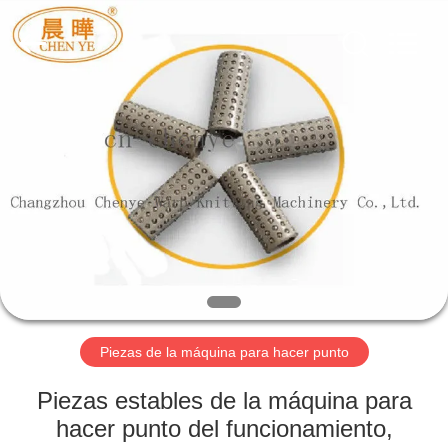
2025
Changzhou
Chenye
Warp
Knitting
Machinery
Co.,
Ltd.
INICIO
Leave
Messages.
All
Rights
Reserved.
PRODUCTOS
SOBRE
NOSOTROS
VISITA
A
Piezas de la máquina para hacer punto
LA
Piezas estables de la máquina para
FÁBRICA
hacer punto del funcionamiento,