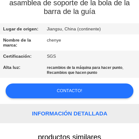
asamblea de soporte de la bola de la
barra de la guía
CONTROL
DE
Lugar de origen:
Jiangsu, China (continente)
CALIDAD
Nombre de la
chenye
marca:
CONTÁCTENOS
Certificación:
SGS
Alta luz:
,
recambios de la máquina para hacer punto
SOLICITAR
Recambios que hacen punto
UNA
COTIZACIÓN
CONTACTO!
MAPA
INFORMACIÓN DETALLADA
DEL
SITIO
productos similares